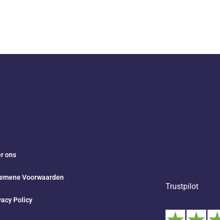
.
r ons
emene Voorwaarden
Trustpilot
vacy Policy