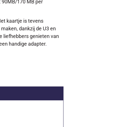
fst 90MB/170 MB per
et kaartje is tevens
e maken, dankzij de U3 en
me liefhebbers genieten van
 een handige adapter.