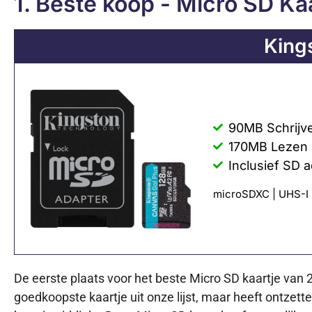
1. Beste koop - Micro SD K
King
90MB Schrijv
170MB Lezen
Inclusief SD 
microSDXC | UHS-I |
De eerste plaats voor het beste Micro SD kaartje van 
goedkoopste kaartje uit onze lijst, maar heeft ontzett