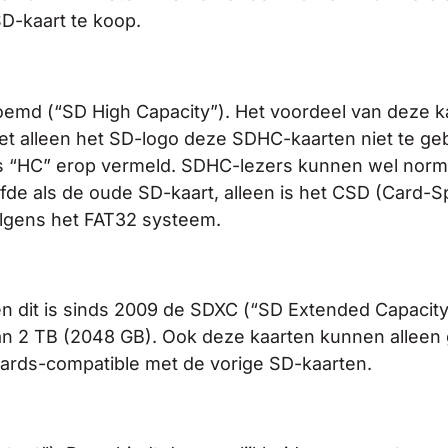
D-kaart te koop.
md (“SD High Capacity”). Het voordeel van deze ka
met alleen het SD-logo deze SDHC-kaarten niet te geb
ers “HC” erop vermeld. SDHC-lezers kunnen wel norm
fde als de oude SD-kaart, alleen is het CSD (Card-S
olgens het FAT32 systeem.
it is sinds 2009 de SDXC (“SD Extended Capacity”).
an 2 TB (2048 GB). Ook deze kaarten kunnen alleen
wards-compatible met de vorige SD-kaarten.