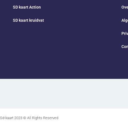
SD kaart Action
Ove
SD kaart kruidvat
Alg
Pri
Con
Sd-kaart 2023 © All Rights Reserved