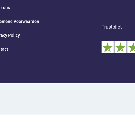
r ons
emene Voorwaarden
Trustpilot
vacy Policy
tact