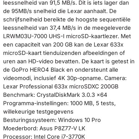
leessnelheid van 91,5 MB/s. Dit is iets lager dan
de 95MB/s snelheid die Lexar aanhaalt. De
schrijfsnelheid bereikte de hoogste sequentiële
leessnelheid van 37,4 MB/s in de meegeleverde
LRWM03U-7000 UHS-I microSD-kaartlezer. Met
een capaciteit van 200 GB kan de Lexar 633x
microSD-kaart tienduizenden afbeeldingen of
uren aan HD-video bevatten. De kaart is getest in
de GoPro HERO4 Black en ondersteunt alle
videomodi, inclusief 4K 30p-opname. Camera:
Lexar Professional 633x microSDXC 200GB
Benchmark: CrystalDiskMark 3.0.3 x64
Programma-instellingen: 1000 MB, 5 tests,
willekeurige testgegevens
Besturingssysteem: Windows 10 Pro
Moederbord: Asus P8Z77-V LK
Processor: Intel Core i7-3770K