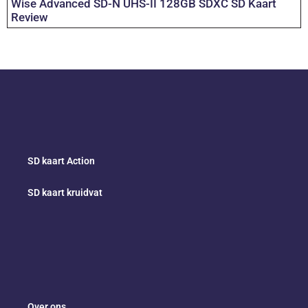
Wise Advanced SD-N UHS-II 128GB SDXC SD Kaart
Review
SD kaart Action
SD kaart kruidvat
Over ons