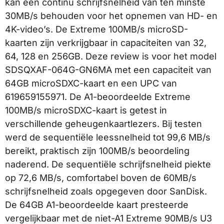
kan een continu schrijfsnelheid van ten minste
30MB/s behouden voor het opnemen van HD- en
4K-video’s. De Extreme 100MB/s microSD-
kaarten zijn verkrijgbaar in capaciteiten van 32,
64, 128 en 256GB. Deze review is voor het model
SDSQXAF-064G-GN6MA met een capaciteit van
64GB microSDXC-kaart en een UPC van
619659155971. De A1-beoordeelde Extreme
100MB/s microSDXC-kaart is getest in
verschillende geheugenkaartlezers. Bij testen
werd de sequentiële leessnelheid tot 99,6 MB/s
bereikt, praktisch zijn 100MB/s beoordeling
naderend. De sequentiële schrijfsnelheid piekte
op 72,6 MB/s, comfortabel boven de 60MB/s
schrijfsnelheid zoals opgegeven door SanDisk.
De 64GB A1-beoordeelde kaart presteerde
vergelijkbaar met de niet-A1 Extreme 90MB/s U3